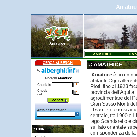
Amatrice
Amatrice
AMATRICE
DA 
CERCA ALBERGHI
.: AMATRICE
Amatrice
è un comun
Alberghi
Amatrice
abitanti. Oggi afferent
Check-in
Rieti, fino al 1923 fa
Check-
provincia dell'Aquila.
out
agroalimentare del P
Gran Sasso Monti del
II suo territorio si art
Altra destinazione
centrale, tra i 900 e i
lago Scandarello e cir
sul lato orientale sup
.: LINK
corrispondenza della d
Lazio