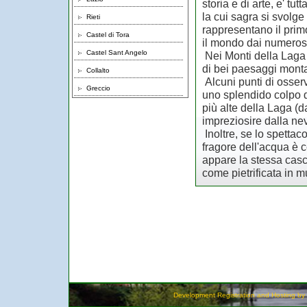
storia e di arte, e' tu
la cui sagra si svolg
Rieti
rappresentano il primo
Castel di Tora
il mondo dai numerosi
Castel Sant Angelo
Nei Monti della Laga 
di bei paesaggi monta
Collalto
Alcuni punti di osser
Greccio
uno splendido colpo d
più alte della Laga (
impreziosire dalla ne
Inoltre, se lo spetta
fragore dell'acqua è 
appare la stessa casca
come pietrificata in m
Development Registration and Hosting by